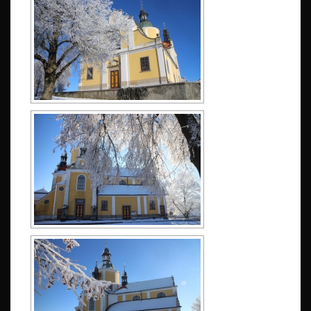
L
E
D
Y
K
O
S
T
E
L
C
H
L
U
M
2
0
1
7