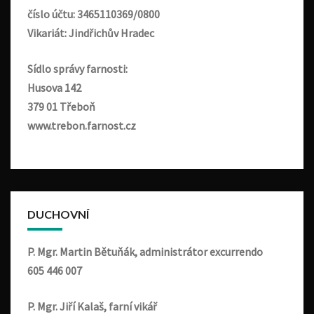
číslo účtu: 3465110369/0800
Vikariát: Jindřichův Hradec
Sídlo správy farnosti:
Husova 142
379 01 Třeboň
www.trebon.farnost.cz
DUCHOVNÍ
P. Mgr. Martin Bětuňák, administrátor excurrendo
605 446 007
P. Mgr. Jiří Kalaš, farní vikář