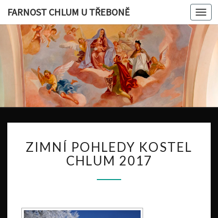
FARNOST CHLUM U TŘEBONĚ
Togg
navi
Z
ZIMNÍ POHLEDY KOSTEL
I
M
CHLUM 2017
N
Í
P
O
H