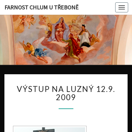
FARNOST CHLUM U TŘEBONĚ
Togg
navi
V
VÝSTUP NA LUZNÝ 12.9.
Ý
S
2009
T
U
P
N
A