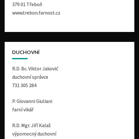
379 01 Třeboň
www.trebon.farnost.cz
DUCHOVNÍ
R.D. Bc. Viktor Jaković
duchovní správce
731 305 284
P. Giovanni Giuliani
farní vikář
R.D. Mgr. Jiří Kalaš
výpomocný duchovní