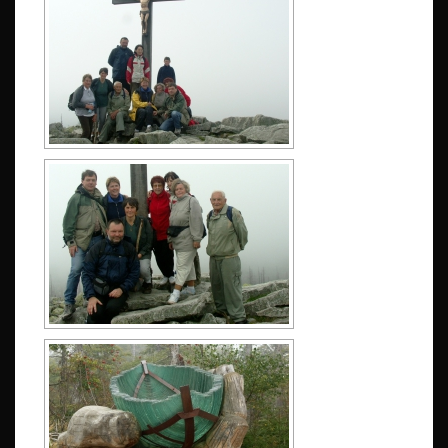
L
U
Z
N
Ý
1
2
.
9
.
2
0
0
9